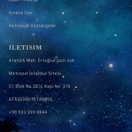
İnsana Dair
Astrolojik Göstergeler
İLETİŞİM
Atatürk Mah. Ertuğrul gazi sok.
Metropol İstanbul Sitesi
C1 Blok No:2B İç Kapı No: 376
ATAŞEHİR/İSTANBUL
+90 553 399 0844