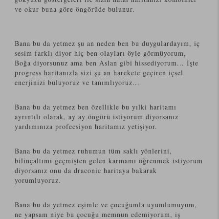
ve okur buna göre öngörüde bulunur.
Bana bu da yetmez şu an neden ben bu duygulardayım, iç
sesim farklı diyor hiç ben olayları öyle görmüyorum,
Boğa diyorsunuz ama ben Aslan gibi hissediyorum... İşte
progress haritanızla sizi şu an harekete geçiren içsel
enerjinizi buluyoruz ve tanımlıyoruz...
Bana bu da yetmez ben özellikle bu yılki haritamı
ayrıntılı olarak, ay ay öngörü istiyorum diyorsanız
yardımınıza profecsiyon haritamız yetişiyor.
Bana bu da yetmez ruhumun tüm saklı yönlerini,
bilinçaltımı geçmişten gelen karmamı öğrenmek istiyorum
diyorsanız onu da draconic haritaya bakarak
yorumluyoruz.
Bana bu da yetmez eşimle ve çocuğumla uyumlumuyum,
ne yapsam niye bu çocuğu memnun edemiyorum, iş