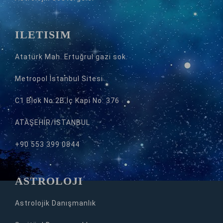
İLETİŞİM
Atatürk Mah. Ertuğrul gazi sok.
Metropol İstanbul Sitesi
C1 Blok No:2B İç Kapı No: 376
ATAŞEHİR/İSTANBUL
+90 553 399 0844
ASTROLOJİ
Astrolojik Danışmanlık