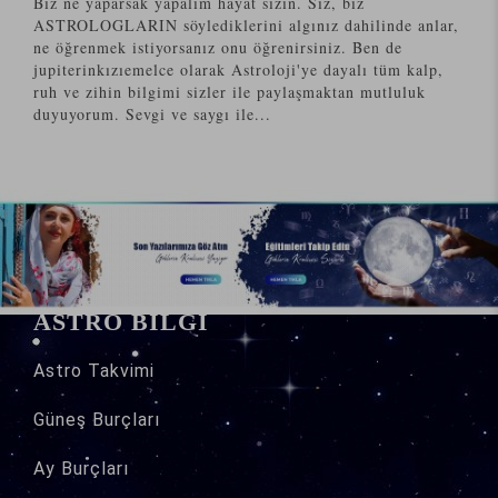
Biz ne yaparsak yapalım hayat sizin. Siz, biz
ASTROLOGLARIN söylediklerini algınız dahilinde anlar,
ne öğrenmek istiyorsanız onu öğrenirsiniz. Ben de
jupiterinkızıemelce olarak Astroloji'ye dayalı tüm kalp,
ruh ve zihin bilgimi sizler ile paylaşmaktan mutluluk
duyuyorum. Sevgi ve saygı ile...
ASTRO BİLGİ
Astro
Takvimi
Güneş Burçları
Ay Burçları