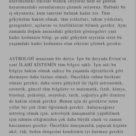
üzerimizdeki etkisini bilmek istiyoruz hem de günlük
hayatımızdaki sorunlarımızı çözmek istiyoruz. Halbuki bu
iş okyanusta, kum tanesini bulmak kadar zor. Tüm
gökyüzüne hakim olmak, tüm yıldızları, takım yıldızları,
gezegenleri, açılarını ve özelliklerini bilmek gerekir. Aynı
zamanda doğum anınızdaki gökyüzü göstergeleri yani
kader kodunuzu bilip, şu anki gökyüzü seyrinin sizin bu
yaşamdaki kader kodunuza olan etkisini çözmek gerekir.
ASTROLOJİ muazzam bir derya. İşte bu deryada Evren’in
yani İLAHİ SİSTEMİN tüm bilgisi saklı. İşin aslı bu
bilgiye hakim olmak sadece bu yaşamda öğrenilecek gibi
durmuyor daha fazlası olmalı. Öncelikle ruhun birikimi
olması gerekir, daha sonra gökyüzü ile ilgili astronomik,
ezoterik, güncel tüm bilgilere ve matematik, fizik, kimya,
biyoloji, psikoloji, sosyoloji, tarih, coğrafya gibi ilimlere
de hakim olmak gerekir. Bunun için de gerekirse uzun
yıllar bir çok ilimi öğrenmek gerekir. Anlayacağınız
astrolog olmak için, astrolojik danışmanlık yapabilmek
için tahmin ettiğinizden çok daha büyük emek ve zaman
harcanması gerekir. Öncelikle danışmanlık yapacak kişinin
akıl, ruh, beden dengesini kendisinin iyi kurması gerekir.