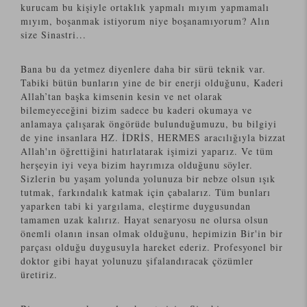
kurucam bu kişiyle ortaklık yapmalı mıyım yapmamalı
mıyım, boşanmak istiyorum niye boşanamıyorum? Alın
size Sinastri...
Bana bu da yetmez diyenlere daha bir sürü teknik var.
Tabiki bütün bunların yine de bir enerji olduğunu, Kaderi
Allah’tan başka kimsenin kesin ve net olarak
bilemeyeceğini bizim sadece bu kaderi okumaya ve
anlamaya çalışarak öngörüde bulunduğumuzu, bu bilgiyi
de yine insanlara HZ. İDRİS, HERMES aracılığıyla bizzat
Allah'ın öğrettiğini hatırlatarak işimizi yaparız. Ve tüm
herşeyin iyi veya bizim hayrımıza olduğunu söyler.
Sizlerin bu yaşam yolunda yolunuza bir nebze olsun ışık
tutmak, farkındalık katmak için çabalarız. Tüm bunları
yaparken tabi ki yargılama, eleştirme duygusundan
tamamen uzak kalırız. Hayat senaryosu ne olursa olsun
önemli olanın insan olmak olduğunu, hepimizin Bir'in bir
parçası olduğu duygusuyla hareket ederiz. Profesyonel bir
doktor gibi hayat yolunuzu şifalandıracak çözümler
üretiriz.