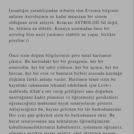
İnsanlığın yaradılışından itibaren tüm Evrenin bilgisini
anlatan Astrolojinin ne kadar muazzam bir sistem
olduğunu artık anlayın. Kısacası ASTROLOJİ fal değil,
bu, bilimin en dibidir. Konuyu uzatmadan önce bir
astrolog bize nasıl yardımcı olabilir ne yapar, birlikte
görelim:))
Önce sizin doğum bilgilerinize göre natal haritanızı
çıkarır. Bu haritadaki her bir gezegenin, her bir
asteroidin, her bir sabit yıldızın, her bir açının, her bir
burcun, her bir evin ve bunların birbiri arasında kurduğu
ilişkinin farklı anlamı vardır. Haritanın tümü sizin bu
hayattaki ruhunuzun tekamül edebilmek için Levh-i
mahfuzda Allah’a söz verip geldiğiniz ama doğarken
unuttuğunuz kader planınızı ve öğrenmeniz gerekenleri
öğreneceğiniz muhtemel hayat senaryolarını gösterir.
Anlayacağınız bu, hayata gelirken bir tür barkodunuzdur.
Her yeni gün gökyüzü sizin bu barkodunuzu okur. Bu
hayat senaryosunun ana noktalarını öğrendiğimizde
kabullenemediklerimizi kabulleniriz, yolumuzu öğreniriz,
olmamız gereken insanı anlarız, eğer akıntının tersine