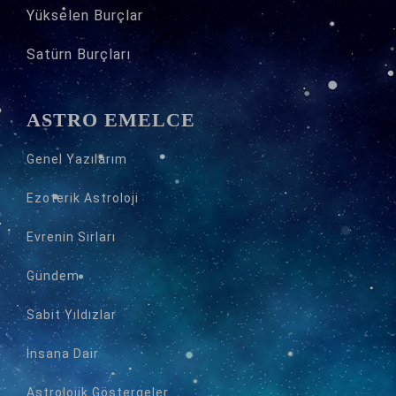
Yükselen Burçlar
Satürn Burçları
ASTRO EMELCE
Genel Yazılarım
Ezoterik Astroloji
Evrenin Sırları
Gündem
Sabit Yıldızlar
İnsana Dair
Astrolojik Göstergeler