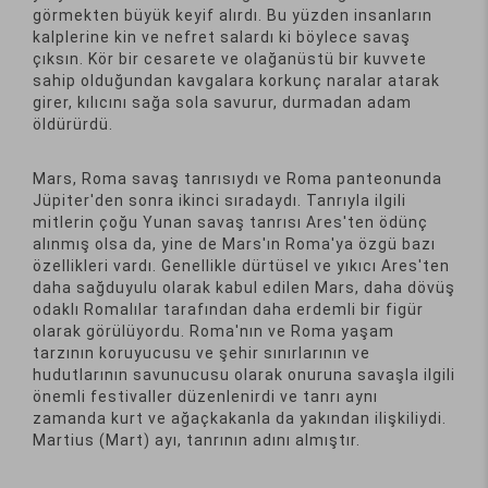
görmekten büyük keyif alırdı. Bu yüzden insanların
kalplerine kin ve nefret salardı ki böylece savaş
çıksın. Kör bir cesarete ve olağanüstü bir kuvvete
sahip olduğundan kavgalara korkunç naralar atarak
girer, kılıcını sağa sola savurur, durmadan adam
öldürürdü.
Mars, Roma savaş tanrısıydı ve Roma panteonunda
Jüpiter'den sonra ikinci sıradaydı. Tanrıyla ilgili
mitlerin çoğu Yunan savaş tanrısı Ares'ten ödünç
alınmış olsa da, yine de Mars'ın Roma'ya özgü bazı
özellikleri vardı. Genellikle dürtüsel ve yıkıcı Ares'ten
daha sağduyulu olarak kabul edilen Mars, daha dövüş
odaklı Romalılar tarafından daha erdemli bir figür
olarak görülüyordu. Roma'nın ve Roma yaşam
tarzının koruyucusu ve şehir sınırlarının ve
hudutlarının savunucusu olarak onuruna savaşla ilgili
önemli festivaller düzenlenirdi ve tanrı aynı
zamanda kurt ve ağaçkakanla da yakından ilişkiliydi.
Martius (Mart) ayı, tanrının adını almıştır.