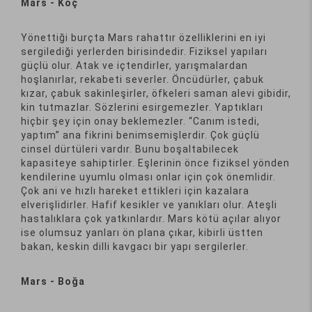
Mars - Koç
Yönettiği burçta Mars rahattır özelliklerini en iyi
sergilediği yerlerden birisindedir. Fiziksel yapıları
güçlü olur. Atak ve içtendirler, yarışmalardan
hoşlanırlar, rekabeti severler. Öncüdürler, çabuk
kızar, çabuk sakinleşirler, öfkeleri saman alevi gibidir,
kin tutmazlar. Sözlerini esirgemezler. Yaptıkları
hiçbir şey için onay beklemezler. “Canım istedi,
yaptım” ana fikrini benimsemişlerdir. Çok güçlü
cinsel dürtüleri vardır. Bunu boşaltabilecek
kapasiteye sahiptirler. Eşlerinin önce fiziksel yönden
kendilerine uyumlu olması onlar için çok önemlidir.
Çok ani ve hızlı hareket ettikleri için kazalara
elverişlidirler. Hafif kesikler ve yanıkları olur. Ateşli
hastalıklara çok yatkınlardır. Mars kötü açılar alıyor
ise olumsuz yanları ön plana çıkar, kibirli üstten
bakan, keskin dilli kavgacı bir yapı sergilerler.
Mars - Boğa