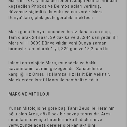
Mars’ın 1877 yılında astronom Asaph Hall tarafından
keşfedilen Phobos ve Deimos adları verilmiş,
düzensiz biçimli iki küçük uydusu vardır. Mars
Dünya’dan çıplak gözle görülebilmektedir.
Mars günü Dünya gününden biraz daha uzun olup,
tam olarak 24 saat, 39 dakika ve 35,244 saniyedir. Bir
Mars yılı 1.8809 Dünya yılıdır, yani Dünya zaman
birimiyle tam olarak 1 yıl, 320 gün ve 18,2 saattir.
İslami astrolojide Mars, mücadele ve hakkı
savunmanın, azmin gezegenidir. Sahabelerde
karşılığı Hz Ömer, Hz Hamza, Hz Halit Bin Velit’tir.
Meleklerden İsrafil Mars ile sembolize edilir.
MARS VE MİTOLOJİ
Yunan Mitolojisine göre baş Tanrı Zeus ile Hera’ nın
oğlu olan Ares, gözü pek bir savaş tanrısıdır. Ares
insanların savaşıp birbirlerini katledişlerini ve
yeryüzünde adeta dereler gibi kan aktığını