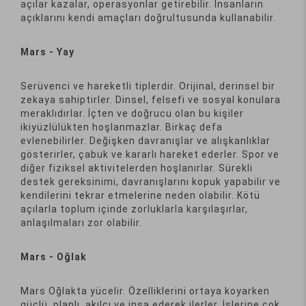
açılar kazalar, operasyonlar getirebilir. İnsanların
açıklarını kendi amaçları doğrultusunda kullanabilir.
Mars - Yay
Serüvenci ve hareketli tiplerdir. Orijinal, derinsel bir
zekaya sahiptirler. Dinsel, felsefi ve sosyal konulara
meraklıdırlar. İçten ve doğrucu olan bu kişiler
ikiyüzlülükten hoşlanmazlar. Birkaç defa
evlenebilirler. Değişken davranışlar ve alışkanlıklar
gösterirler, çabuk ve kararlı hareket ederler. Spor ve
diğer fiziksel aktivitelerden hoşlanırlar. Sürekli
destek gereksinimi, davranışlarını kopuk yapabilir ve
kendilerini tekrar etmelerine neden olabilir. Kötü
açılarla toplum içinde zorluklarla karşılaşırlar,
anlaşılmaları zor olabilir.
Mars - Oğlak
Mars Oğlakta yücelir. Özelliklerini ortaya koyarken
güçlü, planlı, akılcı ve inşa ederek ilerler. İşlerine çok