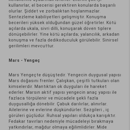
kullanırlar, el becerisi gerektiren konularda başarılı
olurlar. Şiddet ve zorbalıktan hoşlanmazlar.
Sentezleme kabiliyetleri gelişmiştir. Konuşma
becerileri yüksek olduğundan güzel öğretirler. Kötü
açılarda ukala, sivri dilli, konuşarak döven tiplere
dönüşebilirler. Yine kötü açılarda; yalancılık, arkadan
konuşma ve fazla dedikoduculuk görülebilir. Sinirsel
gerilimleri mevcuttur.
Mars - Yengeç
Mars Yengeçte düşüştedir. Yengecin duygusal yapısı
Mars doğasını frenler. Çalışkan, çeşitli tutkuları olan
kimselerdir. Mantıktan ok duyguları ile hareket
ederler. Marsın aktif yapısı yengecin anaç yapısı ile
fazlaca törpülenir ve mücadele şekli fazla
duygusallığa dönebilir. Çabuk darılırlar, alınırlar.
Ailelerine ve evlerine düşkündürler. Sezgileri , iç
görüleri güçlüdür. Ruhsal yapıları oldukça karışıktır.
Fedakar tavırları nedeniyle mücadeleyi bırakmaya
yatkındırlar, mağdur olmaya eğilimlidirler. Mide