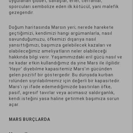
uygulanan şiddet, savaşlar, erler, cerrahlar,
sporcuları sembolize eden ilk kötücül, yani malefik
gezegendir.
Doğum haritasında Marsın yeri; nerede harekete
geçtiğimizi, kendimizi hangi argümanlarla, nasıl
savunduğumuzu, öfkemizi dışarıya nasıl
yansıttığımızı, başımıza gelebilecek kazaları ve
olabileceğimiz ameliyatların neler olabileceği
hakkında bilgi verir. Yaşamımızdaki eril gücü nasıl ve
ne kadar etkin kullandığımız da yine Mars ile ilgilidir.
‘Hayır' diyebilme kapasitemiz Mars'ın gücünden
gelen pozitif bir göstergedir. Bu dünyada kurban
rolünden sıyrılabilmemiz için değerli bir kapasitedir.
Mars'ı iyi ifade edemediğimizde bastırılan öfke,
pasif, agresif tavırlar veya acımasız saldırganlık,
kendi isteğini yasa haline getirmek başımıza sorun
açar.
MARS BURÇLARDA