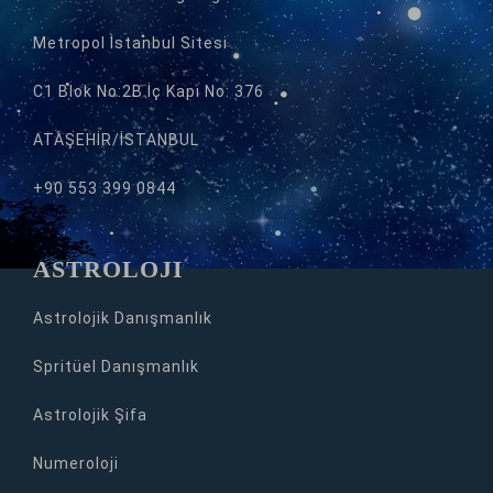
Metropol İstanbul Sitesi
C1 Blok No:2B İç Kapı No: 376
ATAŞEHİR/İSTANBUL
+90 553 399 0844
ASTROLOJİ
Astrolojik Danışmanlık
Spritüel Danışmanlık
Astrolojik Şifa
Numeroloji