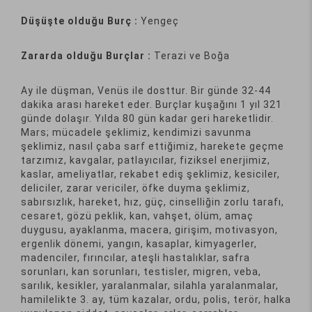
Düşüşte olduğu Burç :
Yengeç
Zararda olduğu Burçlar :
Terazi ve Boğa
Ay ile düşman, Venüs ile dosttur. Bir günde 32-44
dakika arası hareket eder. Burçlar kuşağını 1 yıl 321
günde dolaşır. Yılda 80 gün kadar geri hareketlidir.
Mars; mücadele şeklimiz, kendimizi savunma
şeklimiz, nasıl çaba sarf ettiğimiz, harekete geçme
tarzımız, kavgalar, patlayıcılar, fiziksel enerjimiz,
kaslar, ameliyatlar, rekabet ediş şeklimiz, kesiciler,
deliciler, zarar vericiler, öfke duyma şeklimiz,
sabırsızlık, hareket, hız, güç, cinselliğin zorlu tarafı,
cesaret, gözü peklik, kan, vahşet, ölüm, amaç
duygusu, ayaklanma, macera, girişim, motivasyon,
ergenlik dönemi, yangın, kasaplar, kimyagerler,
madenciler, fırıncılar, ateşli hastalıklar, safra
sorunları, kan sorunları, testisler, migren, veba,
sarılık, kesikler, yaralanmalar, silahla yaralanmalar,
hamilelikte 3. ay, tüm kazalar, ordu, polis, terör, halka