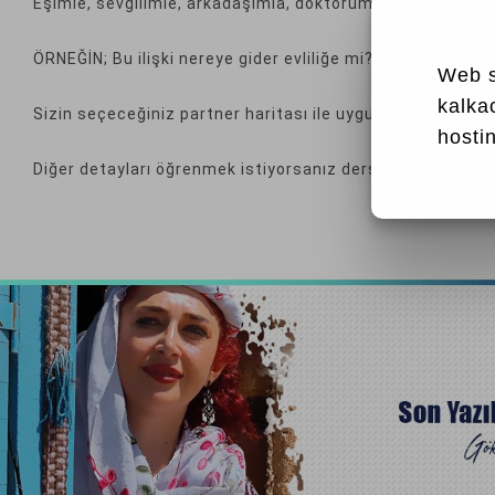
Eşimle, sevgilimle, arkadaşımla, doktorumla, iş ortağım
ÖRNEĞİN; Bu ilişki nereye gider evliliğe mi? Ayrılığa mı?
Web s
kalka
Sizin seçeceğiniz partner haritası ile uygulamalı olarak 
hostin
Diğer detayları öğrenmek istiyorsanız derslerimize bekliy