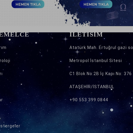
 EMELCE
İLETİŞİM
rım
Atatürk Mah. Ertuğrul gazi so
oloji
Metropol İstanbul Sitesi
rı
C1 Blok No:2B İç Kapı No: 376
ATAŞEHİR/İSTANBUL
ar
+90 553 399 0844
östergeler