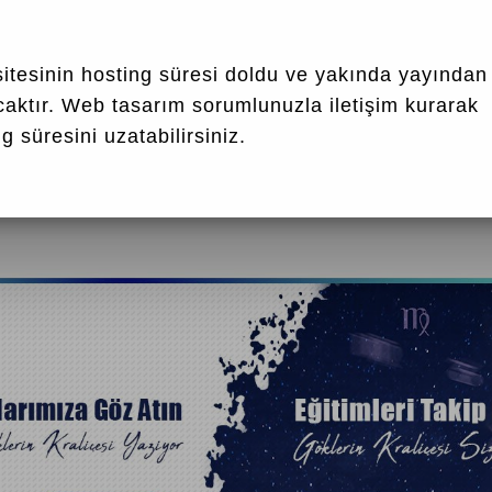
la vs. uyumlu muyum?
itesinin hosting süresi doldu ve yakında yayından
caktır.
Web tasarım
sorumlunuzla iletişim kurarak
derslerde incelenmektedir.
g süresini uzatabilirsiniz.
oruz.