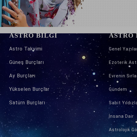
ASTRO BİLGİ
ASTRO
Astro
Takvimi
Genel Yazıla
Güneş Burçları
Ezoterik Astr
Ay Burçları
Evrenin Sırla
Yükselen Burçlar
Gündem
Satürn Burçları
Sabit Yıldızl
İnsana Dair
Astrolojik G