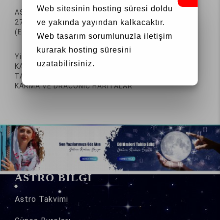
Web sitesinin hosting süresi doldu
ASTEROİDLER VE MİTOLOJİSİ
27 MART 2023 PAZARTESİ – 10 TEMMUZ 2023
ve yakında yayından kalkacaktır.
(EĞİTİM SÜRESİ 4 AY)(16 DERS)
Web tasarım
sorumlunuzla iletişim
kurarak hosting süresini
Yine talep doğrultusunda MUNDANE ASTROLOJİ VE
uzatabilirsiniz.
KARTEOGRAFYA ,
TAKIM YILDIZLAR VE MİTOLOJİSİ
KARMA VE DRACONİC HARİTALAR
ASTRO BİLGİ
Astro
Takvimi