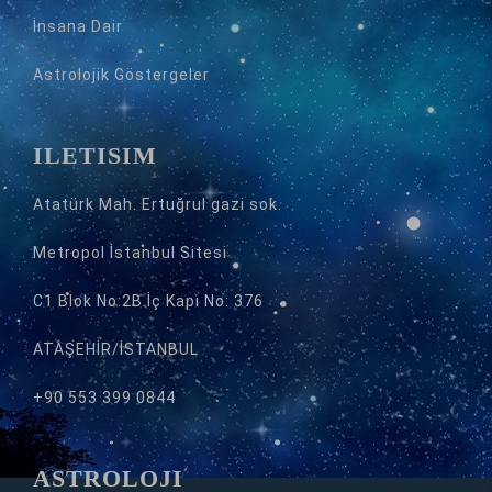
İnsana Dair
Astrolojik Göstergeler
İLETİŞİM
Atatürk Mah. Ertuğrul gazi sok.
Metropol İstanbul Sitesi
C1 Blok No:2B İç Kapı No: 376
ATAŞEHİR/İSTANBUL
+90 553 399 0844
ASTROLOJİ