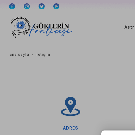
Astr
ana sayfa
i̇letişim
ADRES