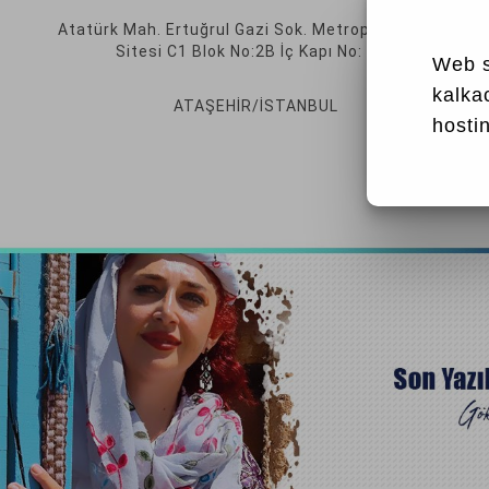
Atatürk Mah. Ertuğrul Gazi Sok. Metropol İstanbul
Sitesi C1 Blok No:2B İç Kapı No: 376
Web s
kalka
ATAŞEHİR/İSTANBUL
hostin