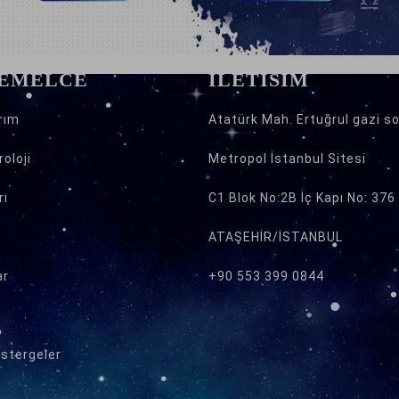
 EMELCE
İLETİŞİM
rım
Atatürk Mah. Ertuğrul gazi so
oloji
Metropol İstanbul Sitesi
rı
C1 Blok No:2B İç Kapı No: 376
ATAŞEHİR/İSTANBUL
ar
+90 553 399 0844
östergeler