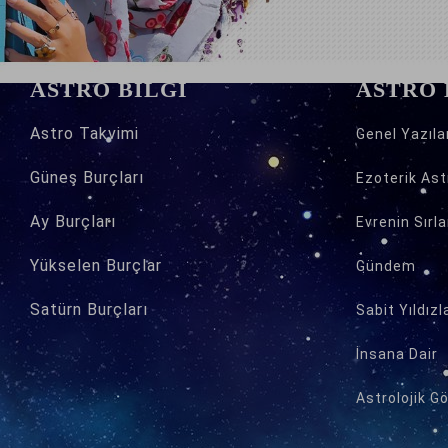
ASTRO BİLGİ
ASTRO
Astro
Takvimi
Genel Yazıla
Güneş Burçları
Ezoterik Astr
Ay Burçları
Evrenin Sırla
Yükselen Burçlar
Gündem
Satürn Burçları
Sabit Yıldızl
İnsana Dair
Astrolojik G