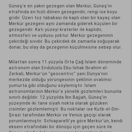
Güneş'e en yakın gezegen olan Merkür, Güneş'in
etrafında en hızlı dönen gezegendir, rengi ise koyu
gridir. Üzeri toz tabakası ile kaplı olan bir kayaç olan
Merkür gezegeni aynı zamanda giderek küçülen bir
gezegendir. Katı yüzeyi kraterler ile kaplıdır,
atmosferi ve uydusu yoktur. Merkür gezegeninin
çekirdeği sıvıdır. Bu çekirdek de zamanla soğuyarak
donar, bu olay da gezegenin küçülmesine sebep olur.
Milattan sonra 11.yüzyıla Orta Çağ İslam döneminde
astronom olan Endülüslü Ebu İshak İbrahim el-
Zerkali, Merkür'ün "geocentric" yani Dünya'nın
merkezde olduğu yörüngesinin şeklinin ovalimsi
yumurta gibi olduğunu söylemiştir. İslam
astronomlarının Merkür'e yönelik gözlemleri bununla
sınırlı değildir. 12.yüzyılda İbn Bajjah, Güneş'in
yüzeyinde iki tane siyah nokta olarak gözüken
cisimler gözlemlemişti. Bu noktalar ise Kutb-el-Din-
Şirazi tarafından Merkür ve Venüs geçişi olarak
yorumlanmıştır. Schiaparelli'ye göre Merkür'ün, kendi
ekseni etrafındaki bir dönüşü için geçen süre ile