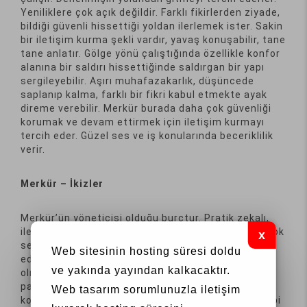
Yeniliklere çok açık değildir. Farklı fikirlerden ziyade,
bildiği güvenli hissettiği yoldan ilerlemek ister. Sakin
bir iletişim kurma şekli vardır, yavaş konuşabilir, tane
tane anlatır. Gölge yönü çalıştığında özellikle konfor
alanına bir saldırı hissettiğinde saldırgan bir yapı
sergileyebilir. Aşırı muhafazakarlık, düşüncede
saplanıp kalma, farklı bir fikri kabul etmekte ayak
direme verebilir. Merkür burada daha çok güvenliği
korumak ve devam ettirmek için iletişim kurmayı
tercih eder. Güzel ses ve iş konularında beceriklilik
verir.
Merkür – İkizler
Merkür’ün yöneticisi olduğu burçtur. Pratik zekalı,
iletişimi güçlü ve hafızası kuvvetlidir. Konuşmayı çok
sever zaman zaman çenesi düşük olabilir. Bilgi
Web sitesinin hosting süresi doldu
edinmeye çok düşkündür, her konuda bilgi sahibi
ve yakında yayından kalkacaktır.
olmayı sever. Edindiği bilgileri çevresi ile
paylaşmaktan zevk alır. Çok hızlı düşünür, konudan
Web tasarım
sorumlunuzla iletişim
konuya atlamak, aynı anda birkaç işle uğraşmak gibi