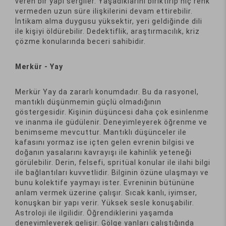
veren bir yapı sergiler. Yaşadıklarını biriktirip hiç renk
vermeden uzun süre ilişkilerini devam ettirebilir.
İntikam alma duygusu yüksektir, yeri geldiğinde dili
ile kişiyi öldürebilir. Dedektiflik, araştırmacılık, kriz
çözme konularında beceri sahibidir.
Merkür - Yay
Merkür Yay da zararlı konumdadır. Bu da rasyonel,
mantıklı düşünmemin güçlü olmadığının
göstergesidir. Kişinin düşüncesi daha çok esinlenme
ve inanma ile güdülenir. Deneyimleyerek öğrenme ve
benimseme mevcuttur. Mantıklı düşünceler ile
kafasını yormaz ise içten gelen evrenin bilgisi ve
doğanın yasalarını kavrayışı ile kahinlik yeteneği
görülebilir. Derin, felsefi, spritüal konular ile ilahi bilgi
ile bağlantıları kuvvetlidir. Bilginin özüne ulaşmayı ve
bunu kolektife yaymayı ister. Evreninin bütününe
anlam vermek üzerine çalışır. Sıcak kanlı, iyimser,
konuşkan bir yapı verir. Yüksek sesle konuşabilir.
Astroloji ile ilgilidir. Öğrendiklerini yaşamda
deneyimleyerek gelişir. Gölge yanları çalıştığında