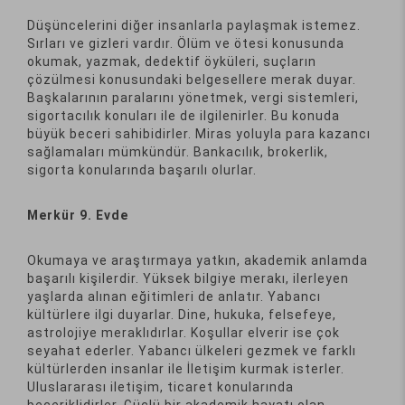
Düşüncelerini diğer insanlarla paylaşmak istemez.
Sırları ve gizleri vardır. Ölüm ve ötesi konusunda
okumak, yazmak, dedektif öyküleri, suçların
çözülmesi konusundaki belgesellere merak duyar.
Başkalarının paralarını yönetmek, vergi sistemleri,
sigortacılık konuları ile de ilgilenirler. Bu konuda
büyük beceri sahibidirler. Miras yoluyla para kazancı
sağlamaları mümkündür. Bankacılık, brokerlik,
sigorta konularında başarılı olurlar.
Merkür 9. Evde
Okumaya ve araştırmaya yatkın, akademik anlamda
başarılı kişilerdir. Yüksek bilgiye merakı, ilerleyen
yaşlarda alınan eğitimleri de anlatır. Yabancı
kültürlere ilgi duyarlar. Dine, hukuka, felsefeye,
astrolojiye meraklıdırlar. Koşullar elverir ise çok
seyahat ederler. Yabancı ülkeleri gezmek ve farklı
kültürlerden insanlar ile İletişim kurmak isterler.
Uluslararası iletişim, ticaret konularında
beceriklidirler. Güçlü bir akademik hayatı olan