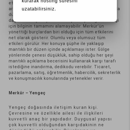
kurarak hosting süresini
etkileri görülür. Objektif, mantıklı, aldığı tüm bilgiler
arasında mantık ilişkisi kuran bir yapı verir. Çok fazla
uzatabilirsiniz.
düşündüğü, gelen her bilgiyi almaya çalışması
dağılmasına yol açabilir. Detaylarla çok ilgilenmediği
için bilginin tamamını alamayabilir. Merkür’ün
yönettiği burçlardan biri olduğu için tüm etkilerini
net olarak gösterir. Olumlu veya olumsuz tüm
etkileri görülür. Her konuya şüphe ile yaklaşıp
mantıklı bir düzen içinde açıklamayı ister. Gölge
yönlerinde çenesi düşüklük, sahip olduğu her şeyi
mantıklı açıklama becerisini kullanarak karşı tarafı
istediğine inandırma, dedikodu verebilir. Ticaret,
pazarlama, satış, öğretmenlik, habercilik, sekreterlik
ve konuşmacılık konularında yetenekler verir.
Merkür – Yengeç
Yengeç doğasında iletişim kuran kişi.
Çevresine ve özellikle ailesi ile ilişkileri
kuvvetli anaç bir yapıdadır. Duygusal yapısı
çok kuvvetli olduğundan karşıdakinin ne