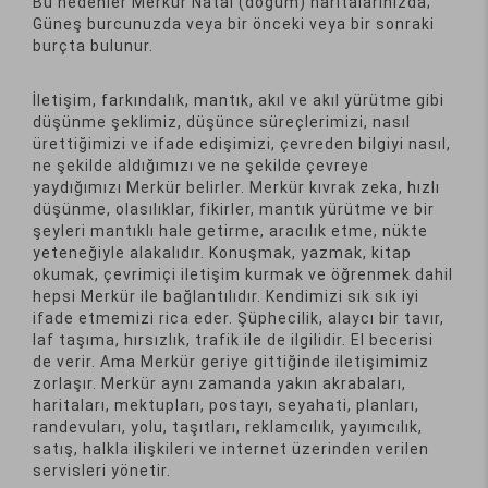
Bu nedenler Merkür Natal (doğum) haritalarınızda;
Güneş burcunuzda veya bir önceki veya bir sonraki
burçta bulunur.
İletişim, farkındalık, mantık, akıl ve akıl yürütme gibi
düşünme şeklimiz, düşünce süreçlerimizi, nasıl
ürettiğimizi ve ifade edişimizi, çevreden bilgiyi nasıl,
ne şekilde aldığımızı ve ne şekilde çevreye
yaydığımızı Merkür belirler. Merkür kıvrak zeka, hızlı
düşünme, olasılıklar, fikirler, mantık yürütme ve bir
şeyleri mantıklı hale getirme, aracılık etme, nükte
yeteneğiyle alakalıdır. Konuşmak, yazmak, kitap
okumak, çevrimiçi iletişim kurmak ve öğrenmek dahil
hepsi Merkür ile bağlantılıdır. Kendimizi sık sık iyi
ifade etmemizi rica eder. Şüphecilik, alaycı bir tavır,
laf taşıma, hırsızlık, trafik ile de ilgilidir. El becerisi
de verir. Ama Merkür geriye gittiğinde iletişimimiz
zorlaşır. Merkür aynı zamanda yakın akrabaları,
haritaları, mektupları, postayı, seyahati, planları,
randevuları, yolu, taşıtları, reklamcılık, yayımcılık,
satış, halkla ilişkileri ve internet üzerinden verilen
servisleri yönetir.