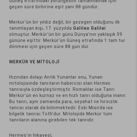
Güneş etrafındaki yörüngesini tamamlamak için
geçen süre birbirine eşit yani 88 gündür.
Merkür'ün bir yıldız değil, bir gezegen olduğunu ilk
tanımlayan kişi, 17. yüzyılda
Galileo Galilei
olmuştur. Merkür’ün bir günü Dünya’nın yaklaşık 59
gününe eşittir. Merkür'ün Güneş etrafında 1 tam tur
dönmesi için geçen süre 88 gün dür.
MERKÜR VE MİTOLOJİ
Hızından dolayı Antik Yunanlar onu, Yunan
mitolojisinde tanrıların habercisi olan
Hermes
tanrısıyla özdeşleştirmiştir. Romalılar ise Tanrı
Merkür'ün en kurnaz ve en hızlı tanrı olduğuna inanır.
Bu tanrı, aynı zamanda para, seyahat ve hırsızlık
tanrısı olarak da bilinmektedir. Eski Mısırda ise
bilgelik tanrısı Toth’dur. Mitolojide Merkür tüm
tanrıların alanına girebilen tek tanrıdır.
Hermes’in hikayesi;