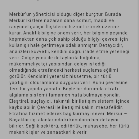
Merkür’ün yöneticisi olduğu diğer burçtur. Burada
Merkür İkizlere nazaran daha somut, maddi ve
rasyonel çalışır. İlişkilerini hizmet etmek üzerine
kurar. Analitik bilgiye önem verir, her bilginin peşinde
koşmaktan daha çok sahip olduğu bilgiyi çevresi için
kullanışlı hale getirmeye odaklanmıştır. Detaycıdır,
analizleri kuvvetli, kendini doğru ifade etme yeteneği
verir. Gölge yönü ile detaylarda boğulma,
mükemmeliyetçi yapısından dolayı istediği
olmadığında etrafındaki herkesi suçlama eğilimi
görülür. Kendisini yetersiz hissetme, bir türlü
yaptığını olduramama duygusu verir. Bunu çevresine
ters bir yapıda yansıtır. Böyle bir durumda etrafı
algılama sistemi tamamen hata bulmaya yönelir.
Eleştirel, suçlayıcı, takıntılı bir iletişim sistemi içinde
kaybolabilir. Çevresi ile iletişimi sakin, mesafelidir.
Etrafına hizmet ederek bağ kurmayı sever. Merkür –
Başaklar ilgi alanlarında ki konuların her detayını
bilirler. Sağlık sektörü, editörlük, muhasebe, her türlü
mekanik işler ve zanaatkarlık verir.