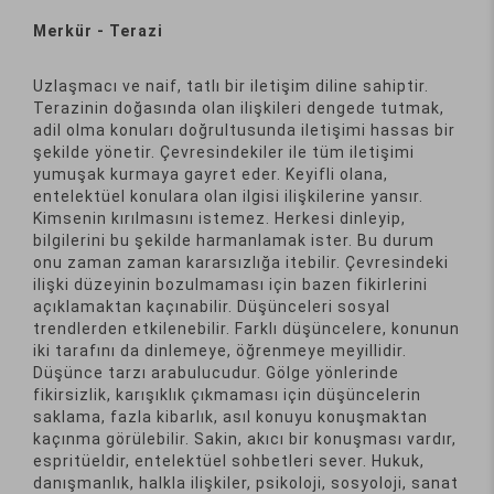
Merkür - Terazi
Uzlaşmacı ve naif, tatlı bir iletişim diline sahiptir.
Terazinin doğasında olan ilişkileri dengede tutmak,
adil olma konuları doğrultusunda iletişimi hassas bir
şekilde yönetir. Çevresindekiler ile tüm iletişimi
yumuşak kurmaya gayret eder. Keyifli olana,
entelektüel konulara olan ilgisi ilişkilerine yansır.
Kimsenin kırılmasını istemez. Herkesi dinleyip,
bilgilerini bu şekilde harmanlamak ister. Bu durum
onu zaman zaman kararsızlığa itebilir. Çevresindeki
ilişki düzeyinin bozulmaması için bazen fikirlerini
açıklamaktan kaçınabilir. Düşünceleri sosyal
trendlerden etkilenebilir. Farklı düşüncelere, konunun
iki tarafını da dinlemeye, öğrenmeye meyillidir.
Düşünce tarzı arabulucudur. Gölge yönlerinde
fikirsizlik, karışıklık çıkmaması için düşüncelerin
saklama, fazla kibarlık, asıl konuyu konuşmaktan
kaçınma görülebilir. Sakin, akıcı bir konuşması vardır,
espritüeldir, entelektüel sohbetleri sever. Hukuk,
danışmanlık, halkla ilişkiler, psikoloji, sosyoloji, sanat