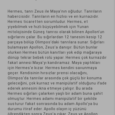
Hermes, tanrı Zeus ile Maya’nın oğludur. Tanrıların
habercisidir. Tanrıların en hızlısı ve en kurnazıdır.
Hermes ticaretten sorumludur. Hermes, et
yiyebilmek ve hızlı büyüyebilmek için Yunan
mitolojisinde Güneş tanrısı olarak bilinen Apollon’un
sığırlarını çalar. Bu sığırlardan 12 tanesini kesip 12
parçaya bölüp Olimpos’daki tanrılara sunar. Sığırları
bulamayan Apollon, Zeus’a danışır. Bütün bunlar
olurken Hermes bütün kanıtları yok edip mağaraya
dönüp tekrar bebek rolü yapar. Hermes çok kurnazdır
fakat annesi Maya’yı kandıramaz. Maya yaptıkları
için Hermes’e kızar. Hermes kendini savunmaya
geçer. Kendisinin hırsızlar prensi olacağını,
Olimpos’da tanrılar arasında çok güçlü bir konuma
geleceğini, çok kurnaz ve manipülatif olduğunu ifade
ederek annesini ikna etmeye çalışır. Bu arada
Hermes sığırları çalarken yaşlı bir adam buna şahit
olmuştur. Hermes adamı manipülatif bir şekilde
susturur fakat sonrasında bu adam Apollo’ya bu
durumu itiraf eder. Apollo olayın iç yüzünü
öğrendikten sonra Zeus’a çıkar. Zeus ve Apollon