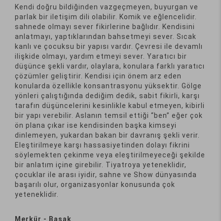
Kendi doğru bildiğinden vazgeçmeyen, buyurgan ve
parlak bir iletişim dili olabilir. Komik ve eğlencelidir.
sahnede olmayı sever fikirlerine bağlıdır. Kendisini
anlatmayı, yaptıklarından bahsetmeyi sever. Sıcak
kanlı ve çocuksu bir yapısı vardır. Çevresi ile devamlı
ilişkide olmayı, yardım etmeyi sever. Yaratıcı bir
düşünce şekli vardır, olaylara, konulara farklı yaratıcı
çözümler geliştirir. Kendisi için önem arz eden
konularda özellikle konsantrasyonu yüksektir. Gölge
yönleri çalıştığında dediğim dedik, sabit fikirli, karşı
tarafın düşüncelerini kesinlikle kabul etmeyen, kibirli
bir yapı verebilir. Aslanın temsil ettiği “ben” eğer çok
ön plana çıkar ise kendisinden başka kimseyi
dinlemeyen, yukardan bakan bir davranış şekli verir.
Eleştirilmeye karşı hassasiyetinden dolayı fikrini
söylemekten çekinme veya eleştirilmeyeceği şekilde
bir anlatım içine girebilir. Tiyatroya yeteneklidir,
çocuklar ile arası iyidir, sahne ve Show dünyasında
başarılı olur, organizasyonlar konusunda çok
yeteneklidir.
Merkür - Başak