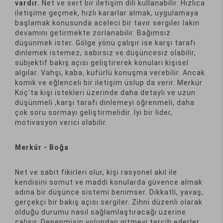
vardır.
Net ve sert bir iletişim dili kullanabilir. Hızlıca
iletişime geçmek, hızlı kararlar almak, uygulamaya
başlamak konusunda aceleci bir tavır sergiler lakin
devamını getirmekte zorlanabilir. Bağımsız
düşünmek ister. Gölge yönü çalışır ise karşı tarafı
dinlemek istemez, sabırsız ve düşüncesiz olabilir,
sübjektif bakış açısı geliştirerek konuları kişisel
algılar. Vahşi, kaba, küfürlü konuşma verebilir. Ancak
komik ve eğlenceli bir iletişim üslup da verir. Merkür
Koç’ta kişi istekleri üzerinde daha detaylı ve uzun
düşünmeli ,karşı tarafı dinlemeyi öğrenmeli, daha
çok soru sormayı geliştirmelidir. İyi bir lider,
motivasyon verici olabilir.
Merkür - Boğa
Net ve sabit fikirleri olur, kişi rasyonel akıl ile
kendisini somut ve maddi konularda güvence almak
adına bir düşünce sistemi benimser. Dikkatli, yavaş,
gerçekçi bir bakış açısı sergiler. Zihni düzenli olarak
olduğu durumu nasıl sağlamlaştıracağı üzerine
çalışır. Denenmişin yolundan gitmeyi tercih ederler.