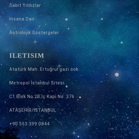
Sabit Yıldızlar
İnsana Dair
Astrolojik Göstergeler
İLETİŞİM
Atatürk Mah. Ertuğrul gazi sok.
Metropol İstanbul Sitesi
C1 Blok No:2B İç Kapı No: 376
ATAŞEHİR/İSTANBUL
+90 553 399 0844