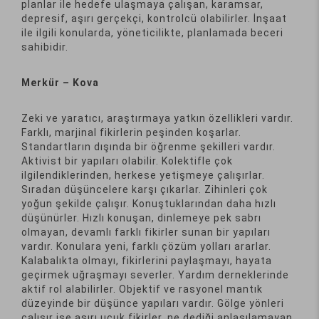
planlar ile hedefe ulaşmaya çalışan, karamsar,
depresif, aşırı gerçekçi, kontrolcü olabilirler. İnşaat
ile ilgili konularda, yöneticilikte, planlamada beceri
sahibidir.
Merkür – Kova
Zeki ve yaratıcı, araştırmaya yatkın özellikleri vardır.
Farklı, marjinal fikirlerin peşinden koşarlar.
Standartların dışında bir öğrenme şekilleri vardır.
Aktivist bir yapıları olabilir. Kolektifle çok
ilgilendiklerinden, herkese yetişmeye çalışırlar.
Sıradan düşüncelere karşı çıkarlar. Zihinleri çok
yoğun şekilde çalışır. Konuştuklarından daha hızlı
düşünürler. Hızlı konuşan, dinlemeye pek sabrı
olmayan, devamlı farklı fikirler sunan bir yapıları
vardır. Konulara yeni, farklı çözüm yolları ararlar.
Kalabalıkta olmayı, fikirlerini paylaşmayı, hayata
geçirmek uğraşmayı severler. Yardım derneklerinde
aktif rol alabilirler. Objektif ve rasyonel mantık
düzeyinde bir düşünce yapıları vardır. Gölge yönleri
çalışır ise aşırı uçuk fikirler, ne dediği anlaşılamayan