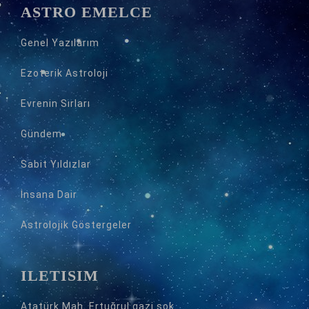
ASTRO EMELCE
Genel Yazılarım
Ezoterik Astroloji
Evrenin Sırları
Gündem
Sabit Yıldızlar
İnsana Dair
Astrolojik Göstergeler
İLETİŞİM
Atatürk Mah. Ertuğrul gazi sok.