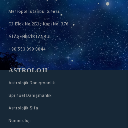
Metropol İstanbul Sitesi
C1 Blok No:2B İç Kapı No: 376
ATAŞEHİR/İSTANBUL
+90 553 399 0844
ASTROLOJİ
Astrolojik Danışmanlık
Spritüel Danışmanlık
Astrolojik Şifa
Numeroloji