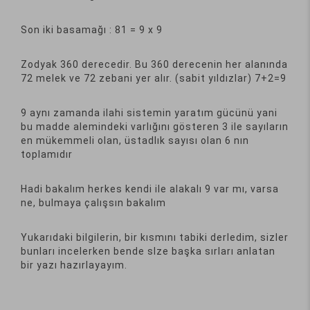
Son iki basamağı : 81 = 9 x 9
Zodyak 360 derecedir. Bu 360 derecenin her alanında
72 melek ve 72 zebani yer alır. (sabit yıldızlar) 7+2=9
9 aynı zamanda ilahi sistemin yaratım gücünü yani
bu madde alemindeki varlığını gösteren 3 ile sayıların
en mükemmeli olan, üstadlık sayısı olan 6 nın
toplamıdır
Hadi bakalım herkes kendi ile alakalı 9 var mı, varsa
ne, bulmaya çalışsın bakalım
Yukarıdaki bilgilerin, bir kısmını tabiki derledim, sizler
bunları incelerken bende slze başka sırları anlatan
bir yazı hazırlayayım.