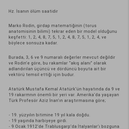
Hz. İsanın ölüm saatidir
Marko Rodin, girdap matematiğinin (torus
anatomisinin bilimi) tekrar eden bir model olduğunu
keşfetti: 1, 2, 4, 8, 7, 5, 1, 2, 4, 8, 7, 5, 1, 2, 4, ve
böylece sonsuza kadar.
Burada, 3, 6 ve 9 numaralı değerler mevcut değildir
ve Rodin’e göre, bu rakamlar “akış alanı” olarak
adlandırılan üçüncü ve dördüncü boyuta ait bir
vektörü temsil ettiği için budur.
Atatürk Mustafa Kemal Atatürk'ün hayatında da 9 ve
19 rakarmnın önemli bir yeri var. Amerika'da yaşayan
Türk Profesör Aziz İnan'ın araştırmasına göre;
- 19. yüzyılın bitimine 19 yıl kala doğdu.
- 19 yaşında harbiyeye girdi.
- 9 Ocak 1912’de Trablusgarp’da İtalyanlar’ı bozguna