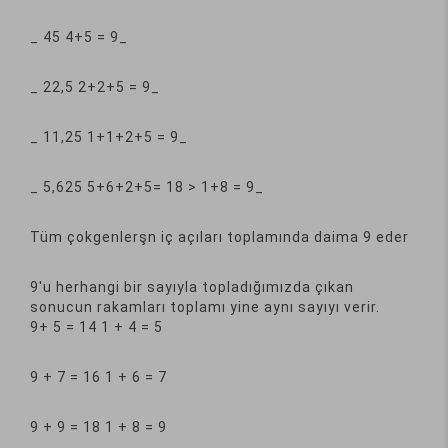
_ 45 4+5 = 9_
_ 22,5 2+2+5 = 9_
_ 11,25 1+1+2+5 = 9_
_ 5,625 5+6+2+5= 18 > 1+8 = 9_
Tüm çokgenlerşn iç açıları toplamında daima 9 eder
9'u herhangi bir sayıyla topladığımızda çıkan
sonucun rakamları toplamı yine aynı sayıyı verir.
9+ 5 = 14 1 + 4 = 5
9 + 7 = 16 1 + 6 = 7
9 + 9 = 18 1 + 8 = 9