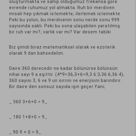
oluşturmakta ve sahip olduğumuz frekansa göre
evrende ruhumuz yol almakta. Ruh bir merdiven
misali hep çıkmak istemekte, ilerlemek istemekte.
Peki bu yolun, bu merdivenin sonu nerde sonu 999
sayısında saklı. Peki bu sona ulaşabilen yaratılmış
bir ruh var mı?, varlık var mı? Var desem tabiki
Biz şimdi biraz matematiksel olarak ve ezoterik
olarak 9 dan bahsedelim.
Daire 360 derecedir ne kadar bölünürse bölünsün
nihai sayı 9 a eşittir. (4*9=36,3+6=9,3 6:3,36:6,36:4),
360 sayısı 3, 6 ve 9 un sırrını ve enerjisini barındırır.
Bir daire den sonsuz sayıda ışın geçer.Yani;
_ 360 3+6+0 = 9_
_ 180 1+8+0 = 9_
_ 90 9 + 0 = 9_