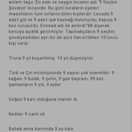
anlam taşır. En eski ve saygın locanın adı ‘9 Seçkin
Şövalye’ locasıdır. Bu gizli locaların üyeleri
masonların tüm sırlarını bilen kişilerdir. Locada 9
adet gül ve 9 adet ışık kaynağı bulunurdu; kapıya 9
kez vurulurdu. Ennead adı ile anılırdı”88 diyerek
konuya açıklık getirmiştir. Tapınakçıların 9 seçkin
şövalyesinden ayrı bir de aziz ilan ettikleri 10’uncu
kişi vardı.
Truva 9 yıl kuşatılmış. 10.yıl düşmüştür
Türk ve Çin mitolojisinde 9 sayısı çok önemlidir. 9
kağan, 9 bulak, 9 şehir, 9 gün bayram, 99 kat,
şamanların 9 zili, 9 ejder
Göğün 9 katı olduğuna inanılır dı
Kediler 9 canlı idi
Bebek anne karnında 9 ay kalır