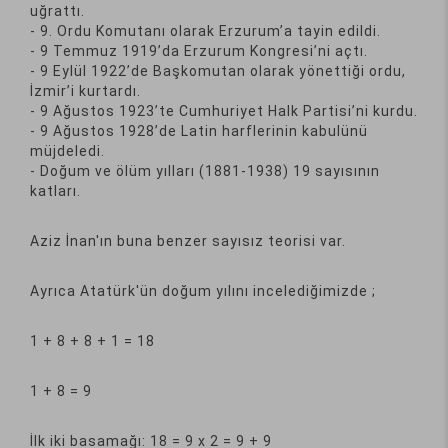
uğrattı.
- 9. Ordu Komutanı olarak Erzurum’a tayin edildi.
- 9 Temmuz 1919’da Erzurum Kongresi’ni açtı.
- 9 Eylül 1922’de Başkomutan olarak yönettiği ordu,
İzmir’i kurtardı.
- 9 Ağustos 1923’te Cumhuriyet Halk Partisi’ni kurdu.
- 9 Ağustos 1928’de Latin harflerinin kabulünü
müjdeledi.
- Doğum ve ölüm yılları (1881-1938) 19 sayısının
katları.
Aziz İnan'ın buna benzer sayısız teorisi var.
Ayrıca Atatürk'ün doğum yılını incelediğimizde ;
1 + 8 + 8 + 1 = 18
1 + 8 = 9
İlk iki basamağı: 18 = 9 x 2 = 9 + 9