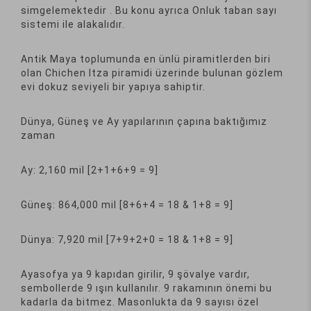
simgelemektedir . Bu konu ayrıca Onluk taban sayı
sistemi ile alakalıdır.
Antik Maya toplumunda en ünlü piramitlerden biri
olan Chichen Itza piramidi üzerinde bulunan gözlem
evi dokuz seviyeli bir yapıya sahiptir.
Dünya, Güneş ve Ay yapılarının çapına baktığımız
zaman
Ay: 2,160 mil [2+1+6+9 = 9]
Güneş: 864,000 mil [8+6+4 = 18 & 1+8 = 9]
Dünya: 7,920 mil [7+9+2+0 = 18 & 1+8 = 9]
Ayasofya ya 9 kapıdan girilir, 9 şövalye vardır,
sembollerde 9 ışın kullanılır. 9 rakamının önemi bu
kadarla da bitmez. Masonlukta da 9 sayısı özel